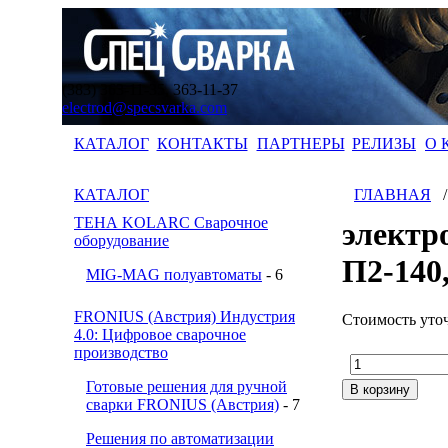
(383) 363-11-35, 363-11-37
electrod@specsvarka.com
КАТАЛОГ
КОНТАКТЫ
ПАРТНЕРЫ
РЕЛИЗЫ
О 
КАТАЛОГ
ГЛАВНАЯ
ТЕНА KOLARC Сварочное
электр
оборудование
П2-140
MIG-MAG полуавтоматы
- 6
FRONIUS (Австрия) Индустрия
Стоимость уто
4.0: Цифровое сварочное
производство
Готовые решения для ручной
сварки FRONIUS (Австрия)
- 7
Решения по автоматизации