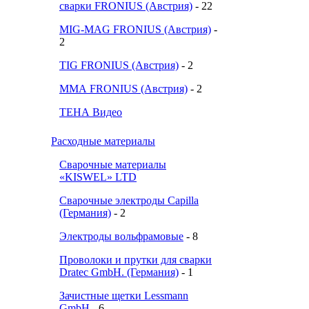
сварки FRONIUS (Австрия)
- 22
MIG-MAG FRONIUS (Австрия)
-
2
TIG FRONIUS (Австрия)
- 2
ММА FRONIUS (Австрия)
- 2
ТЕНА Видео
Расходные материалы
Сварочные материалы
«KISWEL» LTD
Сварочные электроды Capilla
(Германия)
- 2
Электроды вольфрамовые
- 8
Проволоки и прутки для сварки
Dratec GmbH. (Германия)
- 1
Зачистные щетки Lessmann
GmbH
- 6