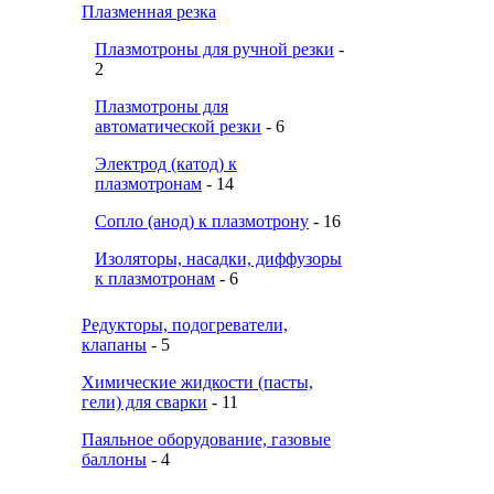
Плазменная резка
Плазмотроны для ручной резки
-
2
Плазмотроны для
автоматической резки
- 6
Электрод (катод) к
плазмотронам
- 14
Сопло (анод) к плазмотрону
- 16
Изоляторы, насадки, диффузоры
к плазмотронам
- 6
Редукторы, подогреватели,
клапаны
- 5
Химические жидкости (пасты,
гели) для сварки
- 11
Паяльное оборудование, газовые
баллоны
- 4