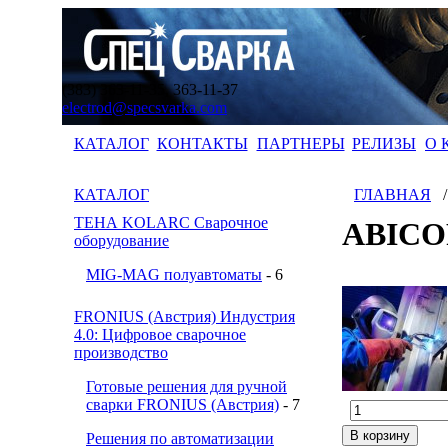
(383) 363-11-35, 363-11-37
electrod@specsvarka.com
КАТАЛОГ
КОНТАКТЫ
ПАРТНЕРЫ
РЕЛИЗЫ
О 
КАТАЛОГ
ГЛАВНАЯ
ТЕНА KOLARC Сварочное
ABICO
оборудование
MIG-MAG полуавтоматы
- 6
FRONIUS (Австрия) Индустрия
4.0: Цифровое сварочное
производство
Готовые решения для ручной
сварки FRONIUS (Австрия)
- 7
Решения по автоматизации