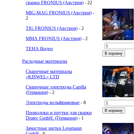
сварки FRONIUS (Австрия)
- 22
MIG-MAG FRONIUS (Австрия)
-
2
TIG FRONIUS (Австрия)
- 2
ММА FRONIUS (Австрия)
- 2
ТЕНА Видео
Расходные материалы
Сварочные материалы
«KISWEL» LTD
Сварочные электроды Capilla
(Германия)
- 2
Электроды вольфрамовые
- 8
Проволоки и прутки для сварки
Dratec GmbH. (Германия)
- 1
Зачистные щетки Lessmann
GmbH
- 6