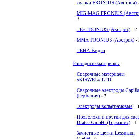
сварки FRONIUS (Австрия)
MIG-MAG FRONIUS (Австр
2
TIG FRONIUS (Австрия)
- 2
ММА FRONIUS (Австрия)
-
ТЕНА Видео
Расходные материалы
Сварочные материалы
«KISWEL» LTD
Сварочные электроды Capill
(Германия)
- 2
Электроды вольфрамовые
- 8
Проволоки и прутки для сва
Dratec GmbH. (Германия)
- 1
Зачистные щетки Lessmann
GmbH
- 6