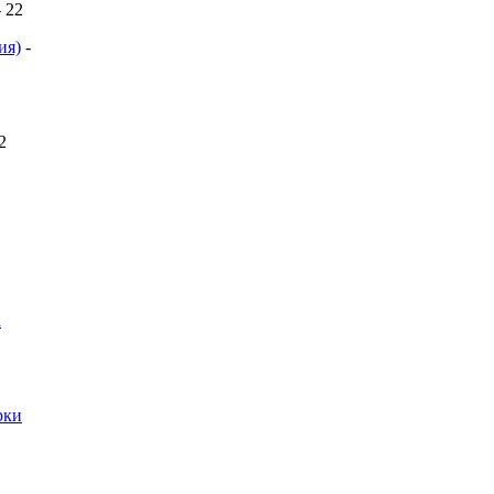
- 22
ия)
-
 2
a
рки