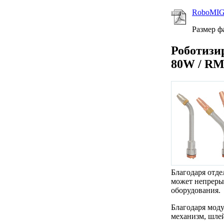
RoboMIG
Размер ф
Роботиз
80W / RM
Благодаря отд
может непреры
оборудования.
Благодаря мод
механизм, шлей