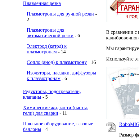
Плазменная резка
Плазмотроны для ручной резки
-
2
Плазмотроны для
В сравнении с 
автоматической резки
- 6
калибровочног
Электрод (катод) к
Мы гарантируем
плазмотронам
- 14
Используйте э
Сопло (анод) к плазмотрону
- 16
Изоляторы, насадки, диффузоры
к плазмотронам
- 6
Редукторы, подогреватели,
клапаны
- 5
Химические жидкости (пасты,
гели) для сварки
- 11
Паяльное оборудование, газовые
RoboMIG
баллоны
- 4
Размер ф