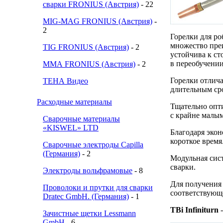
сварки FRONIUS (Австрия)
- 22
MIG-MAG FRONIUS (Австрия)
-
2
Горелки для р
множество пре
TIG FRONIUS (Австрия)
- 2
устойчива к с
в переобучении
ММА FRONIUS (Австрия)
- 2
Горелки отлич
ТЕНА Видео
длительным ср
Расходные материалы
Тщательно опт
с крайне малым
Сварочные материалы
«KISWEL» LTD
Благодаря эко
короткое время
Сварочные электроды Capilla
(Германия)
- 2
Модульная сис
сварки.
Электроды вольфрамовые
- 8
Для получения
Проволоки и прутки для сварки
соответствующ
Dratec GmbH. (Германия)
- 1
TBi
Infiniturn
Зачистные щетки Lessmann
GmbH
- 6