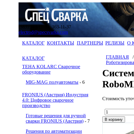
(383) 363-11-35, 363-11-37
electrod@specsvarka.com
КАТАЛОГ
КОНТАКТЫ
ПАРТНЕРЫ
РЕЛИЗЫ
О 
ГЛАВНАЯ
КАТАЛОГ
Роботизиров
ТЕНА KOLARC Сварочное
Систем
оборудование
RoboM
MIG-MAG полуавтоматы
- 6
FRONIUS (Австрия) Индустрия
Стоимость уто
4.0: Цифровое сварочное
производство
Готовые решения для ручной
сварки FRONIUS (Австрия)
- 7
Решения по автоматизации