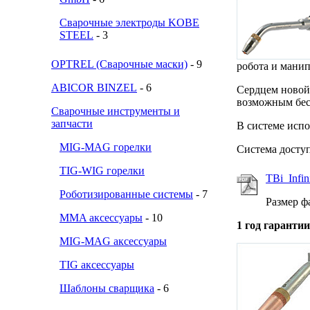
Сварочные электроды KOBE
STEEL
- 3
OPTREL (Сварочные маски)
- 9
робота и манип
ABICOR BINZEL
- 6
Сердцем ново
возможным бес
Сварочные инструменты и
запчасти
В системе исп
MIG-MAG горелки
Система досту
TIG-WIG горелки
TBi_Infin
Роботизированные системы
- 7
Размер ф
MMA аксессуары
- 10
1 год гаранти
MIG-MAG аксессуары
TIG аксессуары
Шаблоны сварщика
- 6