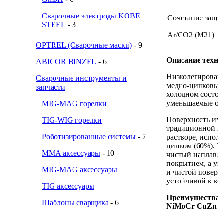
Сварочные электроды KOBE
Сочетание защ
STEEL
- 3
Ar/CO2 (M21)
OPTREL (Сварочные маски)
- 9
Описание техн
ABICOR BINZEL
- 6
Низколегирова
Сварочные инструменты и
медно-цинковы
запчасти
холодном состо
уменьшаемые о
MIG-MAG горелки
Поверхность и
TIG-WIG горелки
традиционной 
Роботизированные системы
- 7
растворе, испо
цинком (60%). 
MMA аксессуары
- 10
чистый наплав
покрытием, а 
MIG-MAG аксессуары
и чистой повер
устойчивой к к
TIG аксессуары
Преимущества 
Шаблоны сварщика
- 6
NiMoCr CuZn 