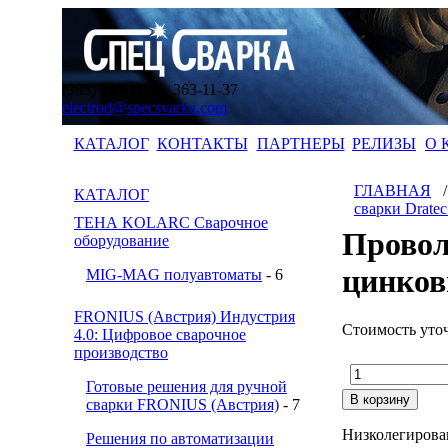
(383) 363-11-35, 363-11-37
electrod@specsvarka.com
КАТАЛОГ
КОНТАКТЫ
ПАРТНЕРЫ
РЕЛИЗЫ
О 
ГЛАВНАЯ
КАТАЛОГ
сварки Drate
ТЕНА KOLARC Сварочное
Провол
оборудование
цинко
MIG-MAG полуавтоматы
- 6
FRONIUS (Австрия) Индустрия
Стоимость уто
4.0: Цифровое сварочное
производство
Готовые решения для ручной
сварки FRONIUS (Австрия)
- 7
Низколегирова
Решения по автоматизации