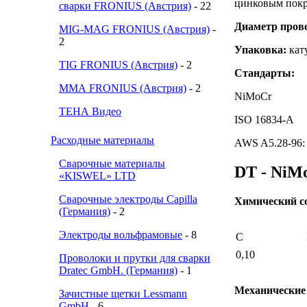
цинковым пок
сварки FRONIUS (Австрия)
- 22
Диаметр пров
MIG-MAG FRONIUS (Австрия)
-
2
Упаковка:
кат
TIG FRONIUS (Австрия)
- 2
Стандарты:
ММА FRONIUS (Австрия)
- 2
NiMoCr
ТЕНА Видео
ISO 16834-A
Расходные материалы
AWS A5.28-96:
Сварочные материалы
DT - NiM
«KISWEL» LTD
Сварочные электроды Capilla
Химический с
(Германия)
- 2
Электроды вольфрамовые
- 8
C
0,10
Проволоки и прутки для сварки
Dratec GmbH. (Германия)
- 1
Механические 
Зачистные щетки Lessmann
GmbH
- 6