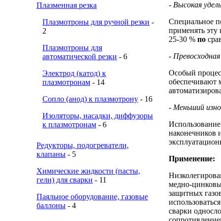
-
Высокая удел
Плазменная резка
Специальное п
Плазмотроны для ручной резки
-
применять эту
2
25-30 %
по
сра
Плазмотроны для
-
Превосходная
автоматической резки
- 6
Особый процес
Электрод (катод) к
обеспечивают 
плазмотронам
- 14
автоматизиров
Сопло (анод) к плазмотрону
- 16
-
Меньший изно
Изоляторы, насадки, диффузоры
Использование
к плазмотронам
- 6
наконечников и
эксплуатационн
Редукторы, подогреватели,
клапаны
- 5
Применение:
Химические жидкости (пасты,
Низколегирова
гели) для сварки
- 11
медно-цинковы
защитных газов
Паяльное оборудование, газовые
использоваться
баллоны
- 4
сварки односл
сопротивление