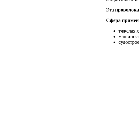
Эта
проволока
Сфера примен
тяжелая 
машиност
судостро