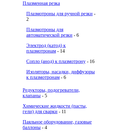
Плазменная резка
Плазмотроны для ручной резки
-
2
Плазмотроны для
автоматической резки
- 6
Электрод (катод) к
плазмотронам
- 14
Сопло (анод) к плазмотрону
- 16
Изоляторы, насадки, диффузоры
к плазмотронам
- 6
Редукторы, подогреватели,
клапаны
- 5
Химические жидкости (пасты,
гели) для сварки
- 11
Паяльное оборудование, газовые
баллоны
- 4