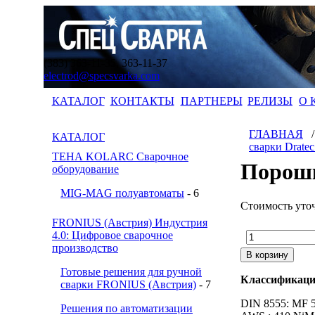
(383) 363-11-35, 363-11-37
electrod@specsvarka.com
КАТАЛОГ
КОНТАКТЫ
ПАРТНЕРЫ
РЕЛИЗЫ
О 
ГЛАВНАЯ
КАТАЛОГ
сварки Drate
ТЕНА KOLARC Сварочное
Порошк
оборудование
MIG-MAG полуавтоматы
- 6
Стоимость уто
FRONIUS (Австрия) Индустрия
4.0: Цифровое сварочное
производство
Готовые решения для ручной
Классификаци
сварки FRONIUS (Австрия)
- 7
DIN 8555: MF 
Решения по автоматизации