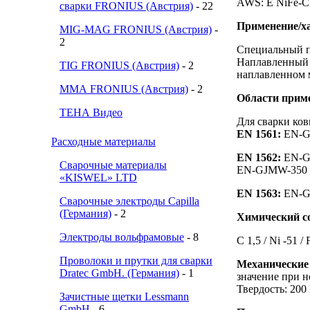
AWS: E NiFe-C
сварки FRONIUS (Австрия)
- 22
Применение/х
MIG-MAG FRONIUS (Австрия)
-
2
Специальный п
Наплавленный м
TIG FRONIUS (Австрия)
- 2
наплавленном м
ММА FRONIUS (Австрия)
- 2
Области прим
ТЕНА Видео
Для сварки ков
EN 1561:
EN-GJ
Расходные материалы
EN 1562:
EN-G
Сварочные материалы
EN-GJMW-350 
«KISWEL» LTD
EN 1563:
EN-GJ
Сварочные электроды Capilla
(Германия)
- 2
Химический со
Электроды вольфрамовые
- 8
C 1,5 / Ni -51 /
Проволоки и прутки для сварки
Механические 
Dratec GmbH. (Германия)
- 1
значение при н
Твердость: 200
Зачистные щетки Lessmann
GmbH
- 6