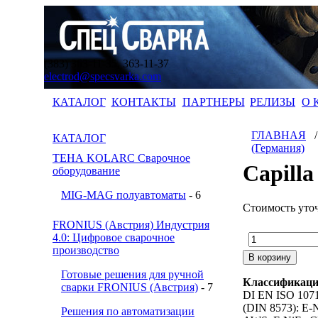
(383) 363-11-35, 363-11-37
electrod@specsvarka.com
КАТАЛОГ
КОНТАКТЫ
ПАРТНЕРЫ
РЕЛИЗЫ
О 
ГЛАВНАЯ
КАТАЛОГ
(Германия)
ТЕНА KOLARC Сварочное
Capilla
оборудование
MIG-MAG полуавтоматы
- 6
Стоимость уто
FRONIUS (Австрия) Индустрия
4.0: Цифровое сварочное
производство
Готовые решения для ручной
Классификаци
сварки FRONIUS (Австрия)
- 7
DI EN ISO 1071
(DIN 8573): E-
Решения по автоматизации