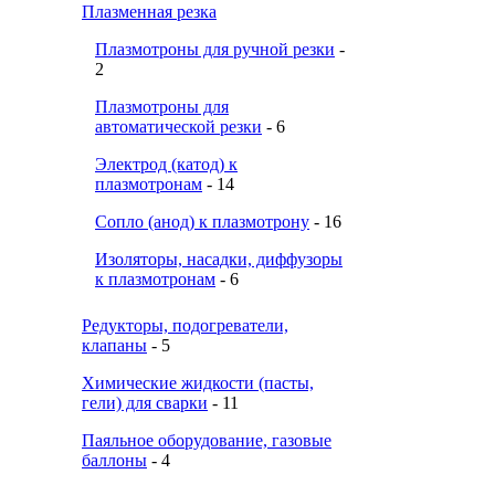
Плазменная резка
Плазмотроны для ручной резки
-
2
Плазмотроны для
автоматической резки
- 6
Электрод (катод) к
плазмотронам
- 14
Сопло (анод) к плазмотрону
- 16
Изоляторы, насадки, диффузоры
к плазмотронам
- 6
Редукторы, подогреватели,
клапаны
- 5
Химические жидкости (пасты,
гели) для сварки
- 11
Паяльное оборудование, газовые
баллоны
- 4