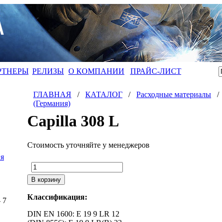
РТНЕРЫ
РЕЛИЗЫ
О КОМПАНИИ
ПРАЙС-ЛИСТ
ГЛАВНАЯ
/
КАТАЛОГ
/
Расходные материалы
(Германия)
Capilla 308 L
Стоимость уточняйте у менеджеров
я
Классификация:
- 7
DIN EN 1600: E 19 9 LR 12