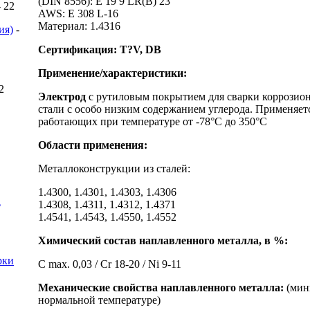
(DIN 8556): E 19 9 LR(B) 23
- 22
AWS: E 308 L-16
Материал: 1.4316
ия)
-
Сертификация: T?V, DB
Применение/характеристики:
 2
Электрод
с рутиловым покрытием для сварки коррозион
стали с особо низким содержанием углерода. Применяет
работающих при температуре от -78°С до 350°C
Области применения:
Металлоконструкции из сталей:
1.4300, 1.4301, 1.4303, 1.4306
a
1.4308, 1.4311, 1.4312, 1.4371
1.4541, 1.4543, 1.4550, 1.4552
Химический состав наплавленного металла, в %:
рки
C max. 0,03 / Cr 18-20 / Ni 9-11
Механические свойства наплавленного металла:
(мин
нормальной температуре)