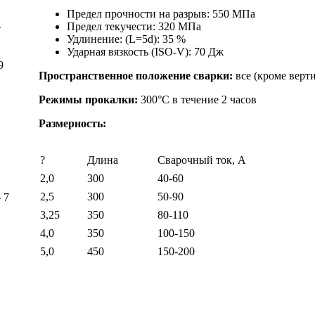
Предел прочности на разрыв: 550 МПа
E
Предел текучести: 320 МПа
Удлинение: (L=5d): 35 %
Ударная вязкость (ISO-V): 70 Дж
9
Пространственное положение сварки:
все (кроме верти
Режимы прокалки:
300°C в течение 2 часов
Размерность:
?
Длина
Сварочный ток, А
2,0
300
40-60
2,5
300
50-90
- 7
3,25
350
80-110
4,0
350
100-150
5,0
450
150-200