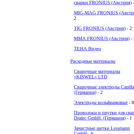
сварки FRONIUS (Австрия)
MIG-MAG FRONIUS (Австр
2
TIG FRONIUS (Австрия)
- 2
ММА FRONIUS (Австрия)
-
ТЕНА Видео
Расходные материалы
Сварочные материалы
«KISWEL» LTD
Сварочные электроды Capill
(Германия)
- 2
Электроды вольфрамовые
- 8
Проволоки и прутки для сва
Dratec GmbH. (Германия)
- 1
Зачистные щетки Lessmann
GmbH
- 6