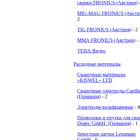
сварки FRONIUS (Австрия)
MIG-MAG FRONIUS (Австр
2
TIG FRONIUS (Австрия)
- 2
ММА FRONIUS (Австрия)
-
ТЕНА Видео
Расходные материалы
Сварочные материалы
«KISWEL» LTD
Сварочные электроды Capill
(Германия)
- 2
Электроды вольфрамовые
- 8
Проволоки и прутки для сва
Dratec GmbH. (Германия)
- 1
Зачистные щетки Lessmann
GmbH
- 6