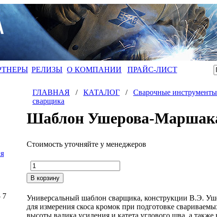
РТНЕРЫ
РЕЛИЗЫ
О КОМПАНИИ
ПРАЙС-ЛИСТ
ГЛАВНАЯ
/
КАТАЛОГ
/
Сварочные инструменты 
сварщика
Шаблон Ушерова-Маршак
Стоимость уточняйте у менеджеров
я
- 7
Универсальный шаблон сварщика, конструкции В.Э. Уш
для измерения скоса кромок при подготовке свариваемы
высоты валика усиления и катета углового шва, а также