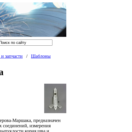
и запчасти
/
Шаблоны
а
ерова-Маршака, предназначен
х соединений, измерения
 выпуклости корня шва и