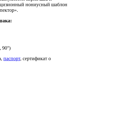
Прецизионный нониусный шаблон
пектор».
шака:
, 90°)
а,
паспорт
, сертификат о