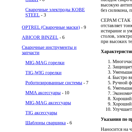
высокую антип
Сварочные электроды KOBE
без силикона, 
STEEL
- 3
СЕРАМ СТАК (
отставляет тон
OPTREL (Сварочные маски)
- 9
истирание и у
столов, электро
ABICOR BINZEL
- 6
при высоких т
Сварочные инструменты и
Характеристи
запчасти
Многочас
MIG-MAG горелки
Защищае
Уменьшае
TIG-WIG горелки
Быстро в
Роботизированные системы
- 7
Ручной ф
Уменьшае
MMA аксессуары
- 10
Экономич
Хороший 
MIG-MAG аксессуары
Хороший 
Улучшает
TIG аксессуары
Указания
по
п
Шаблоны сварщика
- 6
Наносится на 