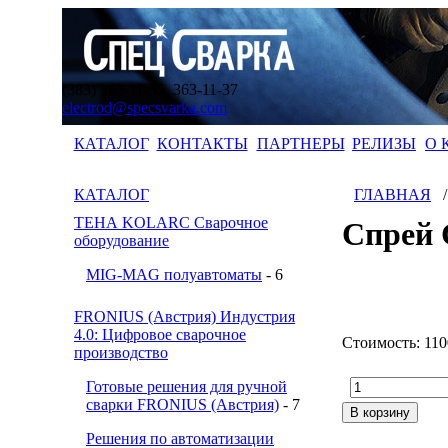
(383) 363-11-35, 363-11-37
electrod@specsvarka.com
КАТАЛОГ
КОНТАКТЫ
ПАРТНЕРЫ
РЕЛИЗЫ
О 
КАТАЛОГ
ГЛАВНАЯ
ТЕНА KOLARC Сварочное
Спрей
оборудование
MIG-MAG полуавтоматы
- 6
FRONIUS (Австрия) Индустрия
4.0: Цифровое сварочное
Стоимость:
110
производство
Готовые решения для ручной
сварки FRONIUS (Австрия)
- 7
Решения по автоматизации