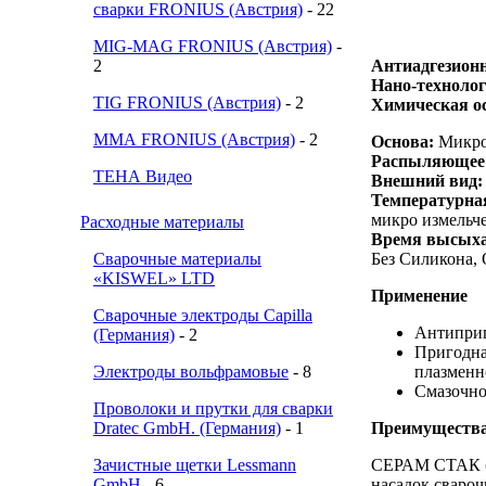
сварки FRONIUS (Австрия)
- 22
MIG-MAG FRONIUS (Австрия)
-
2
Антиадгезионн
Нано-техноло
TIG FRONIUS (Австрия)
- 2
Химическая о
ММА FRONIUS (Австрия)
- 2
Основа:
Микрои
Распыляющее 
ТЕНА Видео
Внешний вид:
Температурная
микро измельч
Расходные материалы
Время высыха
Сварочные материалы
Без Силикона, 
«KISWEL» LTD
Применение
Сварочные электроды Capilla
Антиприг
(Германия)
- 2
Пригодна
Электроды вольфрамовые
- 8
плазменн
Смазочно
Проволоки и прутки для сварки
Dratec GmbH. (Германия)
- 1
Преимуществ
Зачистные щетки Lessmann
СЕРАМ СТАК (
GmbH
- 6
насадок свароч