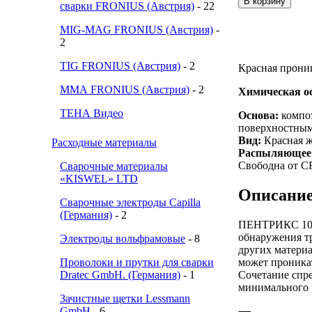
сварки FRONIUS (Австрия)
- 22
MIG-MAG FRONIUS (Австрия)
-
2
TIG FRONIUS (Австрия)
- 2
Красная прони
ММА FRONIUS (Австрия)
- 2
Химическая о
ТЕНА Видео
Основа:
композ
поверхностны
Вид:
Красная ж
Расходные материалы
Распыляющее 
Свободна от C
Сварочные материалы
«KISWEL» LTD
Описание
Сварочные электроды Capilla
(Германия)
- 2
ПЕНТРИКС 100 
обнаружения тр
Электроды вольфрамовые
- 8
других материа
Проволоки и прутки для сварки
может проника
Dratec GmbH. (Германия)
- 1
Сочетание спр
минимального 
Зачистные щетки Lessmann
GmbH
- 6