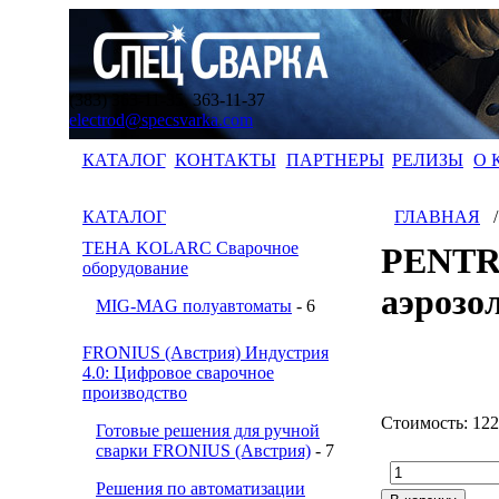
(383) 363-11-35, 363-11-37
electrod@specsvarka.com
КАТАЛОГ
КОНТАКТЫ
ПАРТНЕРЫ
РЕЛИЗЫ
О 
КАТАЛОГ
ГЛАВНАЯ
ТЕНА KOLARC Сварочное
PENTRI
оборудование
аэрозо
MIG-MAG полуавтоматы
- 6
FRONIUS (Австрия) Индустрия
4.0: Цифровое сварочное
производство
Стоимость:
122
Готовые решения для ручной
сварки FRONIUS (Австрия)
- 7
Решения по автоматизации