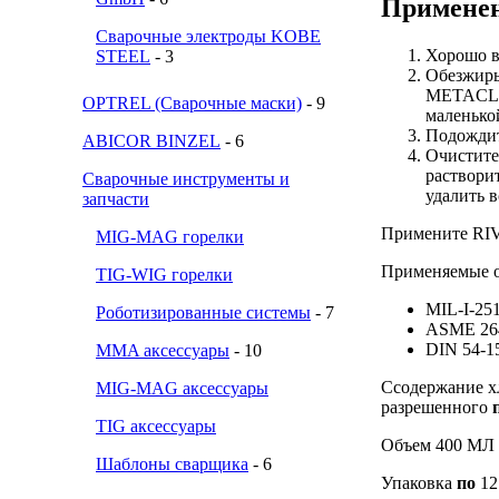
Примене
Сварочные электроды KOBE
Хорошо в
STEEL
- 3
Обезжирь
METACLEA
OPTREL (Сварочные маски)
- 9
маленько
Подождит
ABICOR BINZEL
- 6
Очистите
раствори
Сварочные инструменты и
удалить 
запчасти
Примените RIV
MIG-MAG горелки
Применяемые о
TIG-WIG горелки
MIL-I-25
Роботизированные системы
- 7
ASME 264
DIN 54-1
MMA аксессуары
- 10
Cсодержание хл
MIG-MAG аксессуары
разрешенного
TIG аксессуары
Объем 400 МЛ
Шаблоны сварщика
- 6
Упаковка
по
12