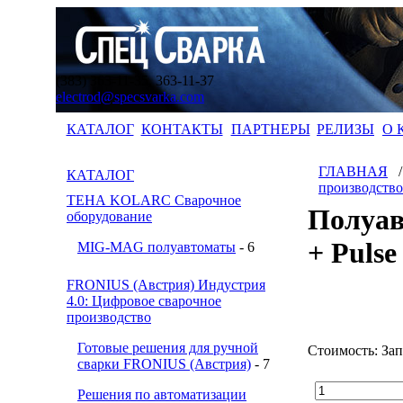
(383) 363-11-35, 363-11-37
electrod@specsvarka.com
КАТАЛОГ
КОНТАКТЫ
ПАРТНЕРЫ
РЕЛИЗЫ
О 
ГЛАВНАЯ
КАТАЛОГ
производство
ТЕНА KOLARC Сварочное
Полуав
оборудование
+ Pulse
MIG-MAG полуавтоматы
- 6
FRONIUS (Австрия) Индустрия
4.0: Цифровое сварочное
производство
Готовые решения для ручной
Стоимость:
За
сварки FRONIUS (Австрия)
- 7
Решения по автоматизации