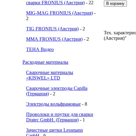
сварки FRONIUS (Австрия)
- 22
MIG-MAG FRONIUS (Австрия)
-
2
TIG FRONIUS (Австрия)
- 2
Тех. характери
(Австрия)"
ММА FRONIUS (Австрия)
- 2
ТЕНА Видео
Расходные материалы
Сварочные материалы
«KISWEL» LTD
Сварочные электроды Capilla
(Германия)
- 2
Электроды вольфрамовые
- 8
Проволоки и прутки для сварки
Dratec GmbH. (Германия)
- 1
Зачистные щетки Lessmann
GmbH
- 6