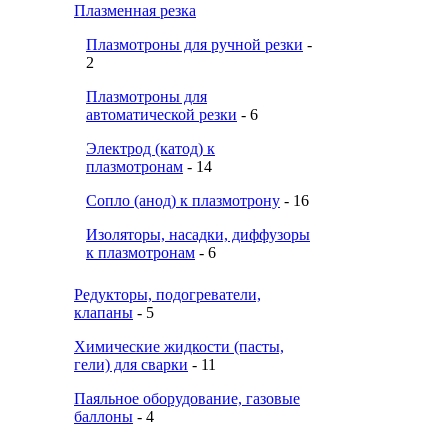
Плазменная резка
Плазмотроны для ручной резки
-
2
Плазмотроны для
автоматической резки
- 6
Электрод (катод) к
плазмотронам
- 14
Сопло (анод) к плазмотрону
- 16
Изоляторы, насадки, диффузоры
к плазмотронам
- 6
Редукторы, подогреватели,
клапаны
- 5
Химические жидкости (пасты,
гели) для сварки
- 11
Паяльное оборудование, газовые
баллоны
- 4