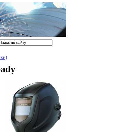
ки)
eady