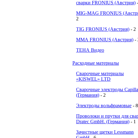
сварки FRONIUS (Австрия)
MIG-MAG FRONIUS (Австр
2
TIG FRONIUS (Австрия)
- 2
ММА FRONIUS (Австрия)
-
ТЕНА Видео
Расходные материалы
Сварочные материалы
«KISWEL» LTD
Сварочные электроды Capill
(Германия)
- 2
Электроды вольфрамовые
- 8
Проволоки и прутки для сва
Dratec GmbH. (Германия)
- 1
Зачистные щетки Lessmann
GmbH
- 6