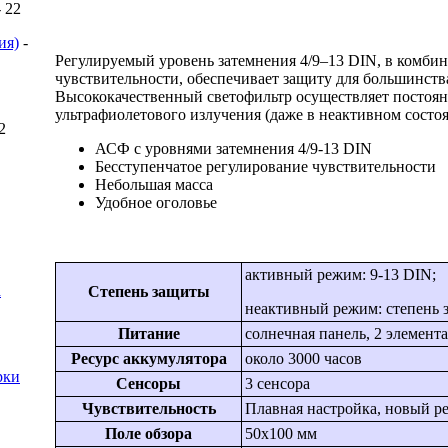
- 22
ия)
-
Регулируемый уровень затемнения 4/9–13 DIN, в комби
чувствительности, обеспечивает защиту для большинства
Высококачественный светофильтр осуществляет постоян
ультрафиолетового излучения (даже в неактивном состоя
 2
АСФ с уровнями затемнения 4/9-13 DIN
Бесступенчатое регулирование чувствительности
Небольшая масса
Удобное оголовье
активный режим: 9-13 DIN;
a
Степень защиты
неактивный режим: степень 
Питание
солнечная панель, 2 элемент
Ресурс аккумулятора
около 3000 часов
рки
Сенсоры
3 сенсора
Чувствительность
Плавная настройка, новый 
Поле обзора
50x100 мм