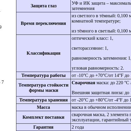
УФ и ИК защита – максималь
Защита глаз
затемнения
E
из светлого в тёмный: 0,100 
комнатной температуре;
Время переключения
9
из тёмного в светлый: 0,100
оптический класс: 1,
светорассеяние: 1,
Классификация
равномерность затемнения: 1
угловая равномерность: 2.
Температура работы
от -10°C до +70°C/от 14°F до
- 7
Сварочная
маска: до 220 °C 
Температура стойкости
формы маски
Внешняя защитная линза: до 1
Температура хранения
от -20°C до +80°C/от -4°F до 
Масса
маска в обычном исполнении:
сварочная маска, 2 элемента
Комплект поставки
эксплуатации, гарантийный 
Гарантия
2 года