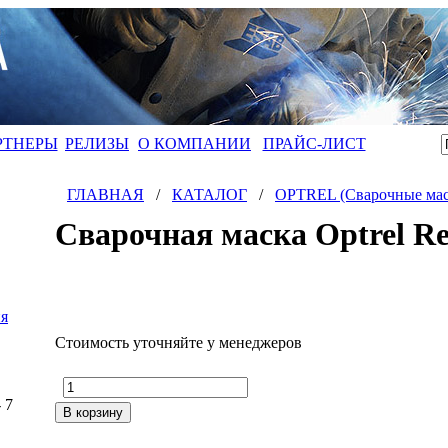
РТНЕРЫ
РЕЛИЗЫ
О КОМПАНИИ
ПРАЙС-ЛИСТ
ГЛАВНАЯ
/
КАТАЛОГ
/
OPTREL (Сварочные мас
Сварочная маска Optrel R
я
Стоимость уточняйте у менеджеров
- 7