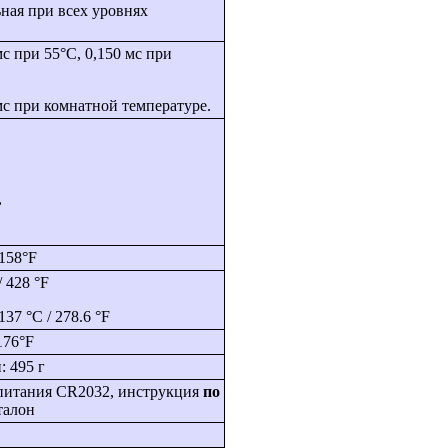
ная при всех уровнях
мc при 55°C, 0,150 мс при
 мc при комнатной температуре.
,
 158°F
/ 428 °F
37 °C / 278.6 °F
176°F
 495 г
 питания CR2032, инструкция
по
талон