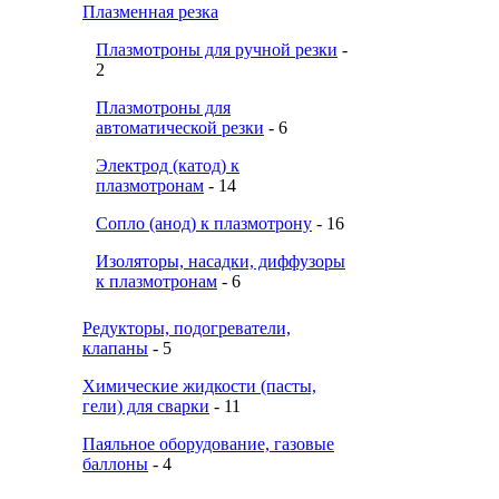
Плазменная резка
Плазмотроны для ручной резки
-
2
Плазмотроны для
автоматической резки
- 6
Электрод (катод) к
плазмотронам
- 14
Сопло (анод) к плазмотрону
- 16
Изоляторы, насадки, диффузоры
к плазмотронам
- 6
Редукторы, подогреватели,
клапаны
- 5
Химические жидкости (пасты,
гели) для сварки
- 11
Паяльное оборудование, газовые
баллоны
- 4