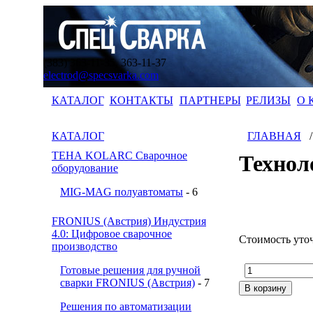
(383) 363-11-35, 363-11-37
electrod@specsvarka.com
КАТАЛОГ
КОНТАКТЫ
ПАРТНЕРЫ
РЕЛИЗЫ
О 
КАТАЛОГ
ГЛАВНАЯ
ТЕНА KOLARC Сварочное
Технол
оборудование
MIG-MAG полуавтоматы
- 6
FRONIUS (Австрия) Индустрия
4.0: Цифровое сварочное
Стоимость уто
производство
Готовые решения для ручной
сварки FRONIUS (Австрия)
- 7
Решения по автоматизации