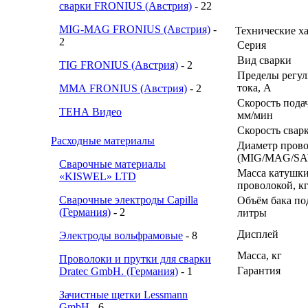
сварки FRONIUS (Австрия)
- 22
MIG-MAG FRONIUS (Австрия)
-
Технические х
2
Серия
Вид сварки
TIG FRONIUS (Австрия)
- 2
Пределы регу
тока, А
ММА FRONIUS (Австрия)
- 2
Скорость пода
ТЕНА Видео
мм/мин
Скорость свар
Расходные материалы
Диаметр пров
(MIG/MAG/SA
Сварочные материалы
Масса катушки
«KISWEL» LTD
проволокой, к
Сварочные электроды Capilla
Объём бака по
(Германия)
- 2
литры
Дисплей
Электроды вольфрамовые
- 8
Масса, кг
Проволоки и прутки для сварки
Гарантия
Dratec GmbH. (Германия)
- 1
Зачистные щетки Lessmann
GmbH
- 6