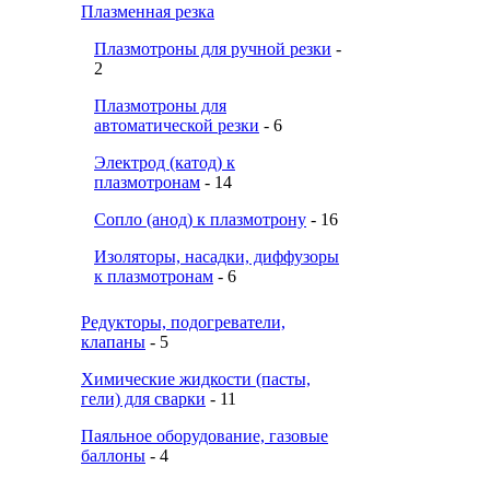
Плазменная резка
Плазмотроны для ручной резки
-
2
Плазмотроны для
автоматической резки
- 6
Электрод (катод) к
плазмотронам
- 14
Сопло (анод) к плазмотрону
- 16
Изоляторы, насадки, диффузоры
к плазмотронам
- 6
Редукторы, подогреватели,
клапаны
- 5
Химические жидкости (пасты,
гели) для сварки
- 11
Паяльное оборудование, газовые
баллоны
- 4