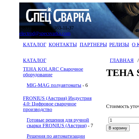
(383) 363-11-35, 363-11-37
electrod@specsvarka.com
КАТАЛОГ
КОНТАКТЫ
ПАРТНЕРЫ
РЕЛИЗЫ
О 
КАТАЛОГ
ГЛАВНАЯ
ТЕНА KOLARC Сварочное
ТЕНА S
оборудование
MIG-MAG полуавтоматы
- 6
FRONIUS (Австрия) Индустрия
4.0: Цифровое сварочное
Стоимость уто
производство
Готовые решения для ручной
сварки FRONIUS (Австрия)
- 7
Решения по автоматизации