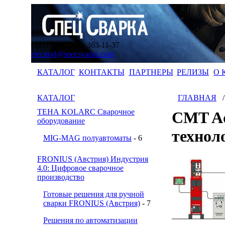
(383) 363-11-35, 363-11-37
electrod@specsvarka.com
КАТАЛОГ
КОНТАКТЫ
ПАРТНЕРЫ
РЕЛИЗЫ
О 
КАТАЛОГ
ГЛАВНАЯ
ТЕНА KOLARC Сварочное
CMT Ad
оборудование
технол
MIG-MAG полуавтоматы
- 6
FRONIUS (Австрия) Индустрия
4.0: Цифровое сварочное
производство
Готовые решения для ручной
сварки FRONIUS (Австрия)
- 7
Решения по автоматизации