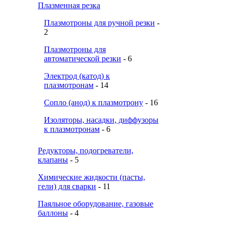
Плазменная резка
Плазмотроны для ручной резки
-
2
Плазмотроны для
автоматической резки
- 6
Электрод (катод) к
плазмотронам
- 14
Сопло (анод) к плазмотрону
- 16
Изоляторы, насадки, диффузоры
к плазмотронам
- 6
Редукторы, подогреватели,
клапаны
- 5
Химические жидкости (пасты,
гели) для сварки
- 11
Паяльное оборудование, газовые
баллоны
- 4