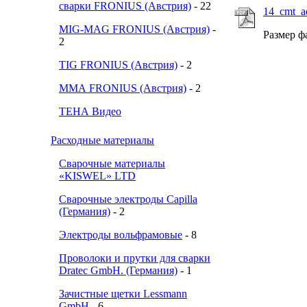
сварки FRONIUS (Австрия)
- 22
14_cmt_a
MIG-MAG FRONIUS (Австрия)
-
Размер ф
2
TIG FRONIUS (Австрия)
- 2
ММА FRONIUS (Австрия)
- 2
ТЕНА Видео
Расходные материалы
Сварочные материалы
«KISWEL» LTD
Сварочные электроды Capilla
(Германия)
- 2
Электроды вольфрамовые
- 8
Проволоки и прутки для сварки
Dratec GmbH. (Германия)
- 1
Зачистные щетки Lessmann
GmbH
- 6