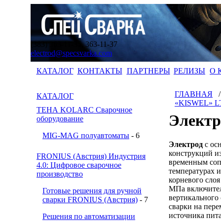
(383) 363-11-35, 363-11-37
electrod@specsvarka.com
КАТАЛОГ
КОНТАКТЫ
ПАРТНЕРЫ
РЕЛИЗЫ
О 
ГЛАВНАЯ
КАТАЛОГ
«KISWEL» L
ТЕНА KOLARC Сварочное
Электр
оборудование
MIG-MAG полуавтоматы
- 6
Электрод
с ос
конструкций и
FRONIUS (Австрия) Индустрия
временным соп
4.0: Цифровое сварочное
температурах и
производство
корневого слоя
МПа включител
Готовые решения для ручной
вертикального 
сварки FRONIUS (Австрия)
- 7
сварки на пере
источника пита
Решения по автоматизации