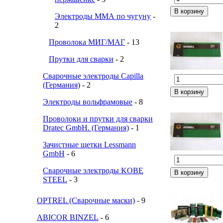
Электроды ММА по чугуну
-
2
Проволока МИГ/МАГ
- 13
Прутки для сварки
- 2
Сварочные электроды Capilla
(Германия)
- 2
Электроды вольфрамовые
- 8
Проволоки и прутки для сварки
Dratec GmbH. (Германия)
- 1
Зачистные щетки Lessmann
GmbH
- 6
Сварочные электроды KOBE
STEEL
- 3
OPTREL (Сварочные маски)
- 9
ABICOR BINZEL
- 6