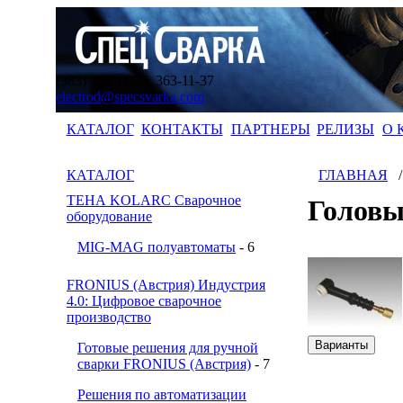
(383) 363-11-35, 363-11-37
electrod@specsvarka.com
КАТАЛОГ
КОНТАКТЫ
ПАРТНЕРЫ
РЕЛИЗЫ
О 
КАТАЛОГ
ГЛАВНАЯ
ТЕНА KOLARC Сварочное
Головы
оборудование
MIG-MAG полуавтоматы
- 6
FRONIUS (Австрия) Индустрия
4.0: Цифровое сварочное
производство
Готовые решения для ручной
сварки FRONIUS (Австрия)
- 7
Решения по автоматизации