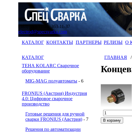
(383) 363-11-35, 363-11-37
electrod@specsvarka.com
КАТАЛОГ
КОНТАКТЫ
ПАРТНЕРЫ
РЕЛИЗЫ
О 
КАТАЛОГ
ГЛАВНАЯ
ТЕНА KOLARC Сварочное
Концев
оборудование
MIG-MAG полуавтоматы
- 6
FRONIUS (Австрия) Индустрия
4.0: Цифровое сварочное
производство
Готовые решения для ручной
сварки FRONIUS (Австрия)
- 7
Решения по автоматизации